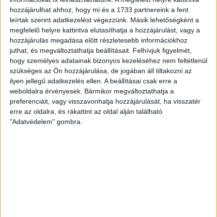
11. óra
hozzájárulhat ahhoz, hogy mi és a 1733 partnereink a fent
leírtak szerint adatkezelést végezzünk. Másik lehetőségként a
megfelelő helyre kattintva elutasíthatja a hozzájárulást, vagy a
12. óra
hozzájárulás megadása előtt részletesebb információkhoz
juthat, és megváltoztathatja beállításait.
Felhívjuk figyelmét,
13. óra
hogy személyes adatainak bizonyos kezeléséhez nem feltétlenül
szükséges az Ön hozzájárulása, de jogában áll tiltakozni az
ilyen jellegű adatkezelés ellen. A beállításai csak erre a
14. óra
weboldalra érvényesek. Bármikor megváltoztathatja a
preferenciáit, vagy visszavonhatja hozzájárulását, ha visszatér
erre az oldalra, és rákattint az oldal alján található
15. óra
"Adatvédelem" gombra.
16. óra
17. óra
18. óra