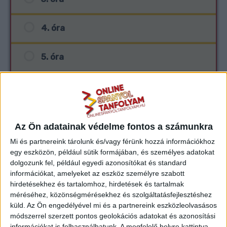
4. óra
5. óra
6. óra
7. óra
Az Ön adatainak védelme fontos a számunkra
Mi és partnereink tárolunk és/vagy férünk hozzá információkhoz
8. óra
egy eszközön, például sütik formájában, és személyes adatokat
dolgozunk fel, például egyedi azonosítókat és standard
9. óra
információkat, amelyeket az eszköz személyre szabott
hirdetésekhez és tartalomhoz, hirdetések és tartalmak
méréséhez, közönségmérésekhez és szolgáltatásfejlesztéshez
10. óra
küld.
Az Ön engedélyével mi és a partnereink eszközleolvasásos
módszerrel szerzett pontos geolokációs adatokat és azonosítási
információkat is felhasználhatunk. A megfelelő helyre kattintva