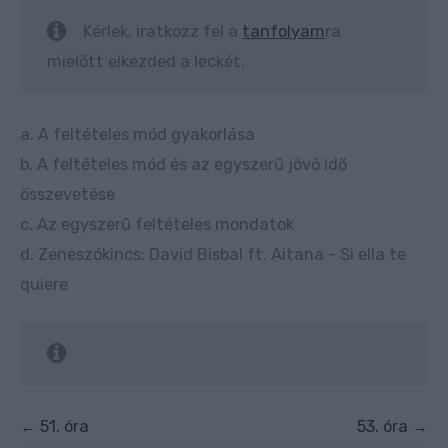
Kérlek, iratkozz fel a
tanfolyam
ra
mielőtt elkezded a leckét.
a. A feltételes mód gyakorlása
b. A feltételes mód és az egyszerű jövő idő
összevetése
c. Az egyszerű feltételes mondatok
d. Zeneszókincs: David Bisbal ft. Aitana - Si ella te
quiere
51. óra
53. óra