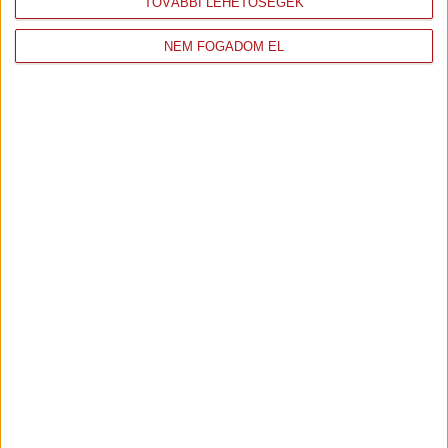
TOVÁBBI LEHETŐSÉGEK
49. óra
NEM FOGADOM EL
50. óra
51. óra
52. óra
53. óra
54. óra
55. óra