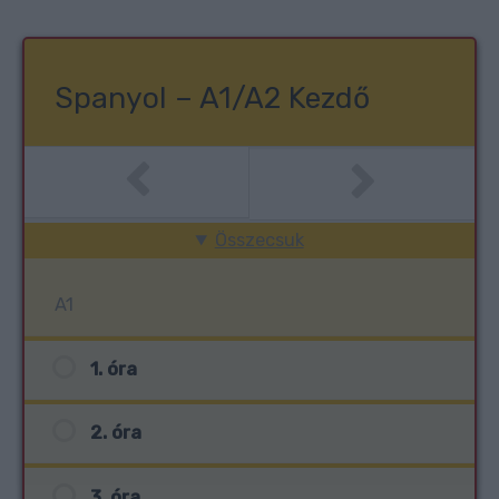
Spanyol – A1/A2 Kezdő
Összecsuk
A1
1. óra
2. óra
3. óra