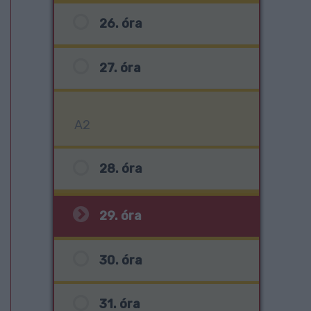
26. óra
27. óra
A2
28. óra
29. óra
30. óra
31. óra