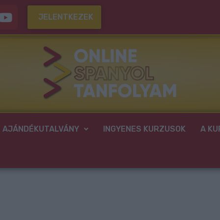
Y
JELENTKEZEK
o
u
t
u
b
e
AJÁNDÉKUTALVÁNY
INGYENES KURZUSOK
A KU