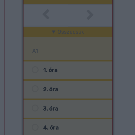
Összecsuk
A1
1. óra
2. óra
3. óra
4. óra