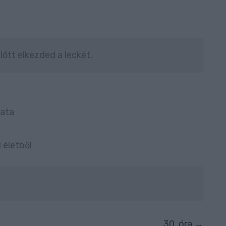
lőtt elkezded a leckét.
lata
 életből
30. óra