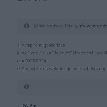
Kérlek, iratkozz fel a
tanfolyam
ra mie
a. A napirend gyakorlása
b. Az "antes" és a "después" kifejezés haszná
c. A "DEBER" ige
d. Spanyol utcanyelv: kifejezések a héköznapi
28. óra