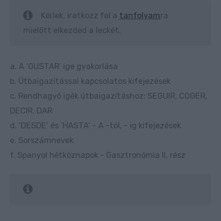
Kérlek, iratkozz fel a
tanfolyam
ra
mielőtt elkezded a leckét.
a. A ‘GUSTAR’ ige gyakorlása
b. Útbaigazítással kapcsolatos kifejezések
c. Rendhagyó igék útbaigazításhoz: SEGUIR, COGER,
DECIR, DAR
d. ‘DESDE’ és ‘HASTA’ - A -tól, - ig kifejezések
e. Sorszámnevek
f. Spanyol hétköznapok - Gasztronómia II. rész