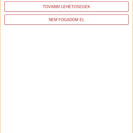
TOVÁBBI LEHETŐSÉGEK
49. óra
NEM FOGADOM EL
50. óra
51. óra
52. óra
53. óra
54. óra
55. óra