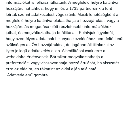
információkat is felhasználhatunk. A megfelelő helyre kattintva
hozzájárulhat ahhoz, hogy mi és a 1733 partnereink a fent
11. óra
leírtak szerint adatkezelést végezzünk. Másik lehetőségként a
megfelelő helyre kattintva elutasíthatja a hozzájárulást, vagy a
hozzájárulás megadása előtt részletesebb információkhoz
12. óra
juthat, és megváltoztathatja beállításait.
Felhívjuk figyelmét,
hogy személyes adatainak bizonyos kezeléséhez nem feltétlenül
13. óra
szükséges az Ön hozzájárulása, de jogában áll tiltakozni az
ilyen jellegű adatkezelés ellen. A beállításai csak erre a
weboldalra érvényesek. Bármikor megváltoztathatja a
14. óra
preferenciáit, vagy visszavonhatja hozzájárulását, ha visszatér
erre az oldalra, és rákattint az oldal alján található
"Adatvédelem" gombra.
15. óra
16. óra
17. óra
18. óra