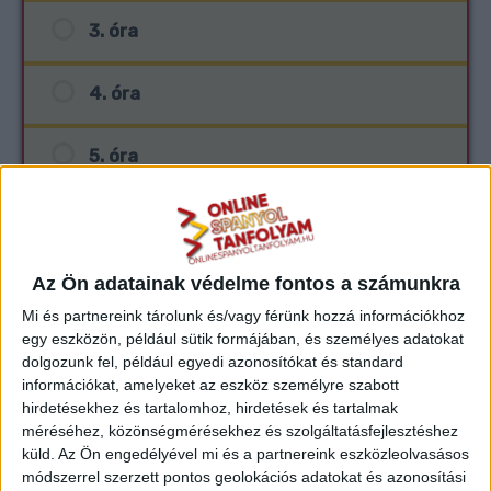
3. óra
4. óra
5. óra
6. óra
7. óra
Az Ön adatainak védelme fontos a számunkra
Mi és partnereink tárolunk és/vagy férünk hozzá információkhoz
egy eszközön, például sütik formájában, és személyes adatokat
8. óra
dolgozunk fel, például egyedi azonosítókat és standard
információkat, amelyeket az eszköz személyre szabott
9. óra
hirdetésekhez és tartalomhoz, hirdetések és tartalmak
méréséhez, közönségmérésekhez és szolgáltatásfejlesztéshez
küld.
Az Ön engedélyével mi és a partnereink eszközleolvasásos
10. óra
módszerrel szerzett pontos geolokációs adatokat és azonosítási