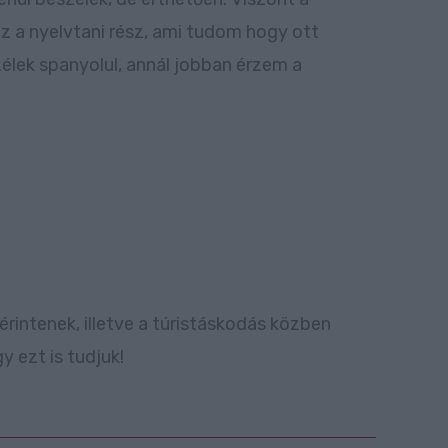
z a nyelvtani rész, ami tudom hogy ott
élek spanyolul, annál jobban érzem a
rintenek, illetve a túristáskodás közben
 ezt is tudjuk!