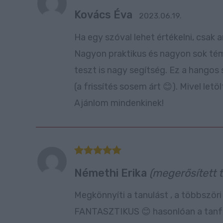
Értékelés:
Kovács Éva
5
/ 5
2023.06.19.
Ha egy szóval lehet értékelni, csak 
Nagyon praktikus és nagyon sok témá
teszt is nagy segítség. Ez a hangos 
(a frissítés sosem árt 😊). Mivel let
Ajánlom mindenkinek!
Értékelés:
Némethi Erika
(megerősített 
5
/ 5
Megkönnyíti a tanulást , a többször
FANTASZTIKUS 😊 hasonlóan a tanfol