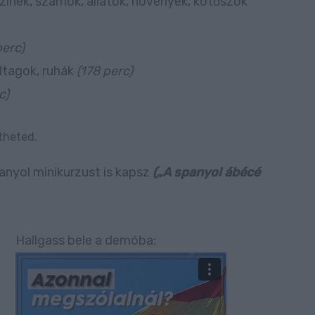
színek, számok, állatok, növények, kötőszók
perc)
dtagok, ruhák
(178 perc)
c)
theted.
panyol minikurzust is kapsz
(„A spanyol ábécé
Hallgass bele a demóba: