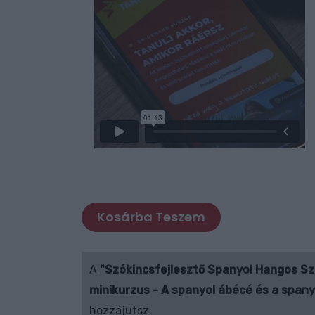
Kosárba Teszem
A
"Szókincsfejlesztő Spanyol Hangos Sz
minikurzus - A spanyol ábécé és a spany
hozzájutsz.