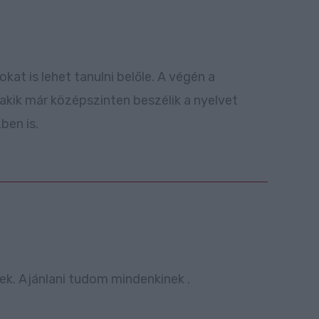
t is lehet tanulni belőle. A végén a
 akik már középszinten beszélik a nyelvet
ben is.
sek. Ajánlani tudom mindenkinek .