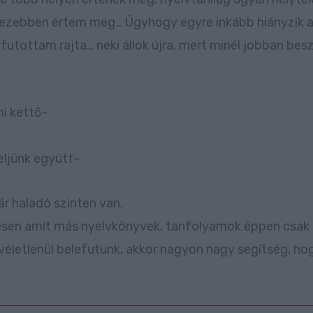
ehezebben értem meg… Úgyhogy egyre inkább hiányzik a
utottam rajta… neki állok újra, mert minél jobban besz
ni kettő–
eljünk együtt–
ár haladó szinten van.
tesen amit más nyelvkönyvek, tanfolyamok éppen csak é
életlenül belefutunk, akkor nagyon nagy segítség, hogy