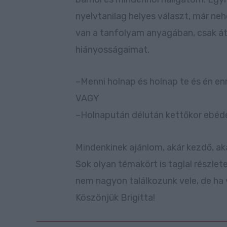
nyelvtanilag helyes választ, már n
van a tanfolyam anyagában, csak átf
hiányosságaimat.
–Menni holnap és holnap te és én en
VAGY
–Holnapután délután kettőkor ebéd
Mindenkinek ajánlom, akár kezdő, ak
Sok olyan témakört is taglal részle
nem nagyon találkozunk vele, de ha v
Köszönjük Brigitta!