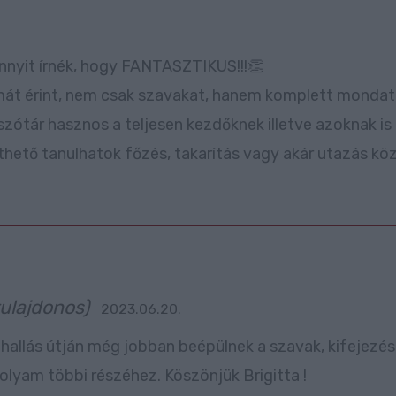
annyit írnék, hogy FANTASZTIKUS!!!👏
t érint, nem csak szavakat, hanem komplett mondatoka
szótár hasznos a teljesen kezdőknek illetve azoknak is
ölthető tanulhatok főzés, takarítás vagy akár utazás köz
tulajdonos)
2023.06.20.
i hallás útján még jobban beépülnek a szavak, kifejezé
yam többi részéhez. Köszönjük Brigitta !