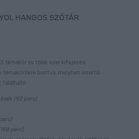
YOL HANGOS SZÓTÁR
43 témakör és több ezer kifejezés.
n témakörökre bontva, melyben ismétlő
 található.
ezések
(92 perc)
perc)
(198 perc)