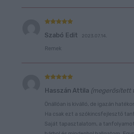
Értékelés:
Szabó Edit
5
/ 5
2023.07.14.
Remek
Értékelés:
Hasszán Attila
(megerősített 
5
/ 5
Önállóan is kiválló, de igazán haté
Ha csak ezt a szókincsfejlesztő tanf
Saját tapasztalatom, a tanfolyamot
bárhol és mindenhol hallgatom. Egyr