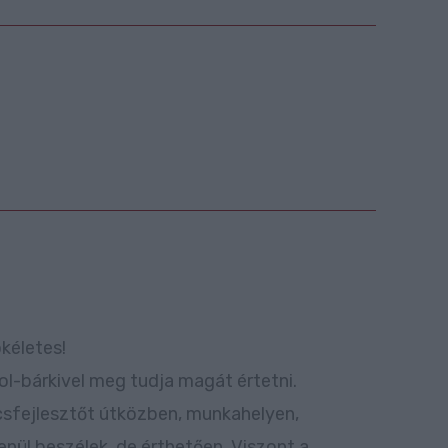
kéletes!
ol-bárkivel meg tudja magát értetni.
csfejlesztőt útközben, munkahelyen,
nül beszélek, de érthetően. Viszont a