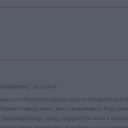
tulajdonos)
2023.08.13.
konyan a tanfolyammal együtt, egymást kiegészítve a tö
olyamot tanulja valaki, akkor ráragad annyi, hogy bárh
 (lustaságból) úgy-ahogy végigvittem, most a szókin
e több helyen értenek meg, nyelvtanilag ugyan helytele