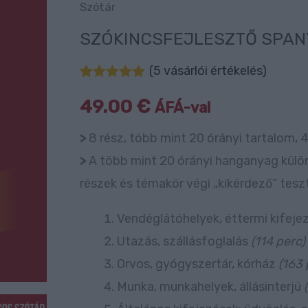
Szótár
Spanyol
Hangos
SZÓKINCSFEJLESZTŐ SPAN
Szótár
(
5
vásárlói értékelés)
mennyiség
Értékelés
5
5.00
49.00
az 5-
€
ÁFÁ-val
ből,
értékelés
>
8 rész, több mint 20 órányi tartalom, 
alapján
>
A több mint 20 órányi hanganyag külö
részek és témakör végi „kikérdező” teszt
Vendéglátóhelyek, éttermi kifej
Utazás, szállásfoglalás
(114 perc)
Orvos, gyógyszertár, kórház
(163 
Munka, munkahelyek, állásinterjú