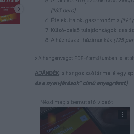
Általános kifejezések: üdvözlés, 
(183 perc)
Ételek, italok, gasztronómia
(191 
Külső-belső tulajdonságok, csalá
A ház részei, házimunkák
(125 per
>
A hanganyagot PDF-formátumban is letöl
AJÁNDÉK
: a hangos szótár mellé egy s
és a nyelvjárások” című anyagrészt)
Nézd meg a bemutató videót: