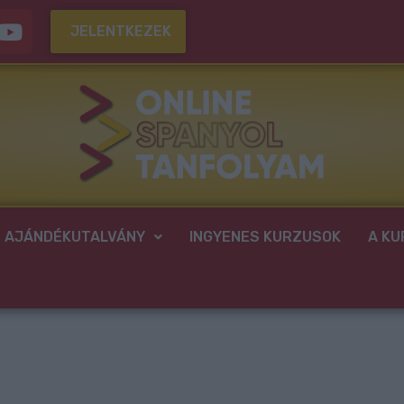
Y
JELENTKEZEK
o
u
t
u
b
e
AJÁNDÉKUTALVÁNY
INGYENES KURZUSOK
A KU