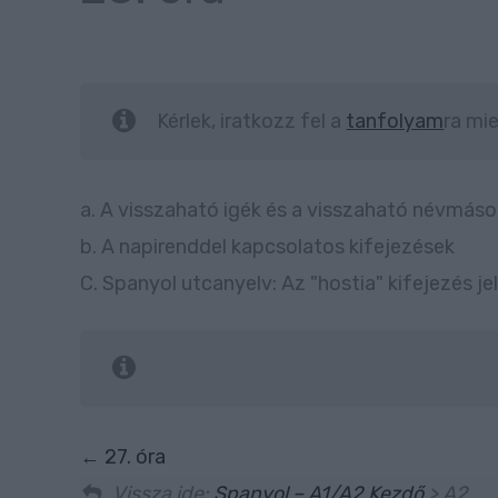
Kérlek, iratkozz fel a
tanfolyam
ra mie
a. A visszaható igék és a visszaható névmáso
b. A napirenddel kapcsolatos kifejezések
C. Spanyol utcanyelv: Az "hostia" kifejezés je
27. óra
Vissza ide:
Spanyol – A1/A2 Kezdő
> A2