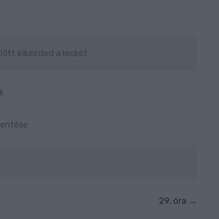
lőtt elkezded a leckét.
k
lentése
29. óra