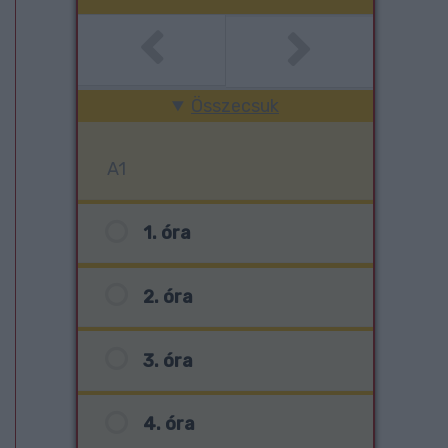
Összecsuk
A1
1. óra
2. óra
3. óra
4. óra