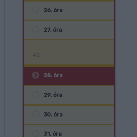
26. óra
27. óra
A2
28. óra
29. óra
30. óra
31. óra