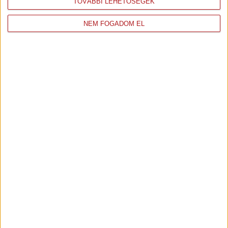
TOVÁBBI LEHETŐSÉGEK
49. óra
NEM FOGADOM EL
50. óra
51. óra
52. óra
53. óra
54. óra
55. óra