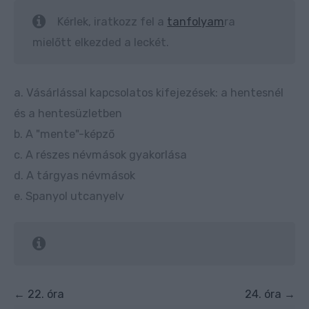
Kérlek, iratkozz fel a
tanfolyam
ra
mielőtt elkezded a leckét.
a. Vásárlással kapcsolatos kifejezések: a hentesnél
és a hentesüzletben
b. A "mente"-képző
c. A részes névmások gyakorlása
d. A tárgyas névmások
e. Spanyol utcanyelv
22. óra
24. óra