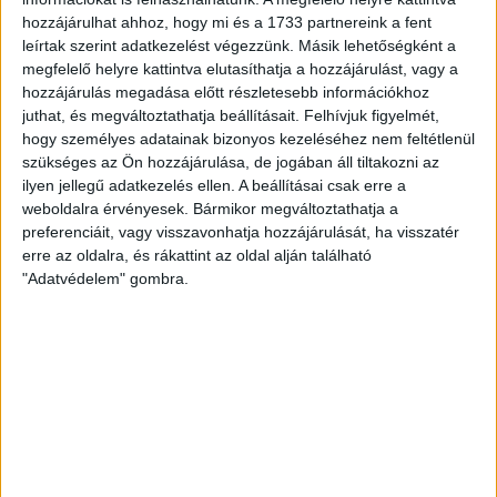
11. óra
hozzájárulhat ahhoz, hogy mi és a 1733 partnereink a fent
leírtak szerint adatkezelést végezzünk. Másik lehetőségként a
megfelelő helyre kattintva elutasíthatja a hozzájárulást, vagy a
12. óra
hozzájárulás megadása előtt részletesebb információkhoz
juthat, és megváltoztathatja beállításait.
Felhívjuk figyelmét,
13. óra
hogy személyes adatainak bizonyos kezeléséhez nem feltétlenül
szükséges az Ön hozzájárulása, de jogában áll tiltakozni az
ilyen jellegű adatkezelés ellen. A beállításai csak erre a
14. óra
weboldalra érvényesek. Bármikor megváltoztathatja a
preferenciáit, vagy visszavonhatja hozzájárulását, ha visszatér
erre az oldalra, és rákattint az oldal alján található
15. óra
"Adatvédelem" gombra.
16. óra
17. óra
18. óra