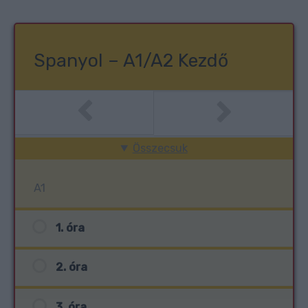
Spanyol – A1/A2 Kezdő
Összecsuk
A1
1. óra
2. óra
3. óra