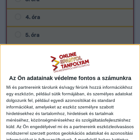
4. óra
5. óra
6. óra
7. óra
Az Ön adatainak védelme fontos a számunkra
Mi és partnereink tárolunk és/vagy férünk hozzá információkhoz
8. óra
egy eszközön, például sütik formájában, és személyes adatokat
dolgozunk fel, például egyedi azonosítókat és standard
9. óra
információkat, amelyeket az eszköz személyre szabott
hirdetésekhez és tartalomhoz, hirdetések és tartalmak
méréséhez, közönségmérésekhez és szolgáltatásfejlesztéshez
10. óra
küld.
Az Ön engedélyével mi és a partnereink eszközleolvasásos
módszerrel szerzett pontos geolokációs adatokat és azonosítási
információkat is felhasználhatunk. A megfelelő helyre kattintva