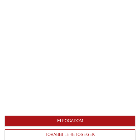
42. óra
43. óra
44. óra
45. óra
46. óra
47. óra
48. óra
ELFOGADOM
TOVÁBBI LEHETŐSÉGEK
49. óra