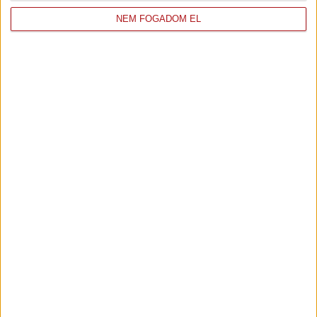
NEM FOGADOM EL
50. óra
51. óra
52. óra
53. óra
54. óra
55. óra
Vélemények