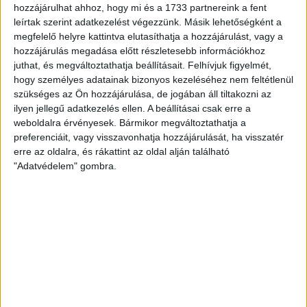
hozzájárulhat ahhoz, hogy mi és a 1733 partnereink a fent
leírtak szerint adatkezelést végezzünk. Másik lehetőségként a
12. óra
megfelelő helyre kattintva elutasíthatja a hozzájárulást, vagy a
hozzájárulás megadása előtt részletesebb információkhoz
13. óra
juthat, és megváltoztathatja beállításait.
Felhívjuk figyelmét,
hogy személyes adatainak bizonyos kezeléséhez nem feltétlenül
szükséges az Ön hozzájárulása, de jogában áll tiltakozni az
14. óra
ilyen jellegű adatkezelés ellen. A beállításai csak erre a
weboldalra érvényesek. Bármikor megváltoztathatja a
preferenciáit, vagy visszavonhatja hozzájárulását, ha visszatér
15. óra
erre az oldalra, és rákattint az oldal alján található
"Adatvédelem" gombra.
16. óra
17. óra
18. óra
19. óra