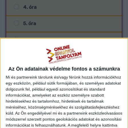
4. óra
5. óra
6. óra
7. óra
Az Ön adatainak védelme fontos a számunkra
8. óra
Mi és partnereink tárolunk és/vagy férünk hozzá információkhoz
egy eszközön, például sütik formájában, és személyes adatokat
9. óra
dolgozunk fel, például egyedi azonosítókat és standard
információkat, amelyeket az eszköz személyre szabott
hirdetésekhez és tartalomhoz, hirdetések és tartalmak
10. óra
méréséhez, közönségmérésekhez és szolgáltatásfejlesztéshez
küld.
Az Ön engedélyével mi és a partnereink eszközleolvasásos
módszerrel szerzett pontos geolokációs adatokat és azonosítási
11. óra
információkat is felhasználhatunk. A megfelelő helyre kattintva