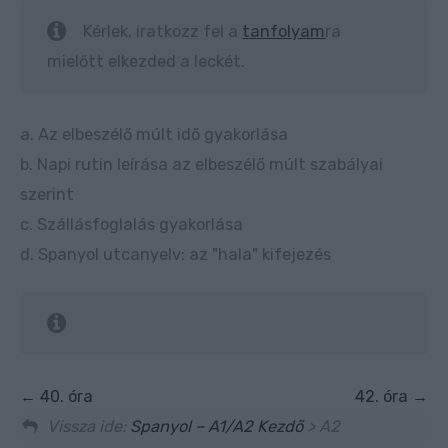
Kérlek, iratkozz fel a
tanfolyam
ra
mielőtt elkezded a leckét.
a. Az elbeszélő múlt idő gyakorlása
b. Napi rutin leírása az elbeszélő múlt szabályai
szerint
c. Szállásfoglalás gyakorlása
d. Spanyol utcanyelv: az "hala" kifejezés
40. óra
42. óra
Vissza ide:
Spanyol – A1/A2 Kezdő
> A2