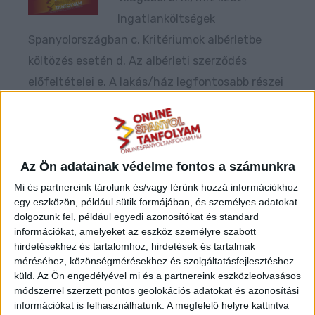
Ingatlanköltségek
Spanyolországban c. Kritériumok albérletbe
költözés esetén d. Az albérleti szerződés
előfeltételei e. A lakás/ház legfontosabb részei
spanyolul f. Üzenetsémák: vedd fel a
kapcsolatot az ingatlanügynökkel vagy a
tulajdonossal g. A legnagyobb ingatlankereső
oldalak bemutatása h. Gyakorlat: keressünk
Az Ön adatainak védelme fontos a számunkra
együtt lakást a tanultak alapjá
Mi és partnereink tárolunk és/vagy férünk hozzá információkhoz
egy eszközön, például sütik formájában, és személyes adatokat
dolgozunk fel, például egyedi azonosítókat és standard
információkat, amelyeket az eszköz személyre szabott
Spanyol minikurzus – Karakterleírások (külső,
hirdetésekhez és tartalomhoz, hirdetések és tartalmak
belső tulajdonságok)
méréséhez, közönségmérésekhez és szolgáltatásfejlesztéshez
küld.
Az Ön engedélyével mi és a partnereink eszközleolvasásos
Hossz: 55 perc
módszerrel szerzett pontos geolokációs adatokat és azonosítási
információkat is felhasználhatunk. A megfelelő helyre kattintva