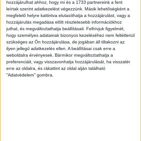
hozzájárulhat ahhoz, hogy mi és a 1733 partnereink a fent
a. Karakterleírások b. Külső és
leírtak szerint adatkezelést végezzünk. Másik lehetőségként a
belső tulajsonságok
megfelelő helyre kattintva elutasíthatja a hozzájárulást, vagy a
hozzájárulás megadása előtt részletesebb információkhoz
juthat, és megváltoztathatja beállításait.
Felhívjuk figyelmét,
hogy személyes adatainak bizonyos kezeléséhez nem feltétlenül
Spanyol minikurzus – A spanyol
szükséges az Ön hozzájárulása, de jogában áll tiltakozni az
ábécé és spanyolországi
ilyen jellegű adatkezelés ellen. A beállításai csak erre a
dialektusok
weboldalra érvényesek. Bármikor megváltoztathatja a
preferenciáit, vagy visszavonhatja hozzájárulását, ha visszatér
Hossz: 48 perc
erre az oldalra, és rákattint az oldal alján található
"Adatvédelem" gombra.
a. A spanyol ábécé b. A
spanyolországi dialektusok,
ceceo és seseo
Spanyol minikurzus – Bemutatkozás, üdvözlés,
alapinformációk