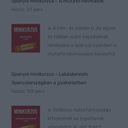
Spanyol minikurzus – A mutató névmások
Hossz: 27 perc
a. A hím- és nőnem b. Az egyes
és többes szám képzésének
rendszere a spanyol nyelvben a
mutató névmásokon keresztül
Spanyol minikurzus – Lakáskeresés
Spanyolországban a gyakorlatban
Hossz: 105 perc
a. Szókincs: kulcsfontosságú
kifejezések az ingatlanok
világából b. Ki, mit fizet?