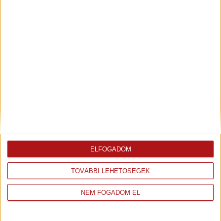
köszönetmondás, gratuláció b.
A "PODER" ige c. A "ME
GUSTARÍA", "QUISIERA" és a
"QUER(R)ÍA" kifejezés d. A "POR FAVOR"
használata
1
2
→
Vélemények
ELFOGADOM
TOVÁBBI LEHETŐSÉGEK
NEM FOGADOM EL
Írj Te is értékelést ide kattintva