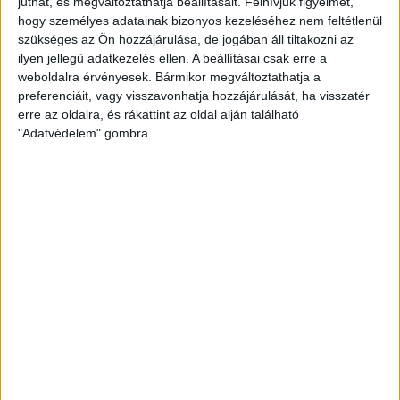
juthat, és megváltoztathatja beállításait.
Felhívjuk figyelmét,
hogy személyes adatainak bizonyos kezeléséhez nem feltétlenül
szükséges az Ön hozzájárulása, de jogában áll tiltakozni az
Spanyol minikurzus – A
ilyen jellegű adatkezelés ellen. A beállításai csak erre a
weboldalra érvényesek. Bármikor megváltoztathatja a
birtokos jelzők és névmások
preferenciáit, vagy visszavonhatja hozzájárulását, ha visszatér
erre az oldalra, és rákattint az oldal alján található
"Adatvédelem" gombra.
Összecsuk
Spanyol minikurzus - A birtokos jelzők
és névmások
Vélemények