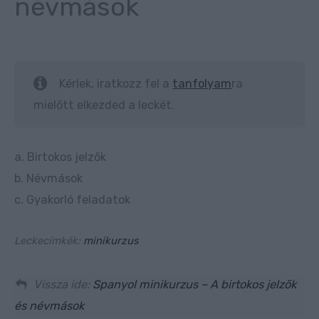
névmások
Kérlek, iratkozz fel a
tanfolyam
ra
mielőtt elkezded a leckét.
a. Birtokos jelzők
b. Névmások
c. Gyakorló feladatok
Leckecímkék:
minikurzus
Vissza ide:
Spanyol minikurzus – A birtokos jelzők
és névmások