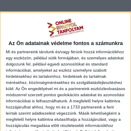
Az Ön adatainak védelme fontos a számunkra
Mi és partnereink tárolunk és/vagy férünk hozzá információkhoz
SAJÁT MENÜ
egy eszközön, például sütik formájában, és személyes adatokat
dolgozunk fel, például egyedi azonosítókat és standard
Tanfolyamok
információkat, amelyeket az eszköz személyre szabott
hirdetésekhez és tartalomhoz, hirdetések és tartalmak
Leckék
méréséhez, közönségmérésekhez és szolgáltatásfejlesztéshez
Tanfolyamaim
küld.
Az Ön engedélyével mi és a partnereink eszközleolvasásos
módszerrel szerzett pontos geolokációs adatokat és azonosítási
Üzeneteim
információkat is felhasználhatunk. A megfelelő helyre kattintva
hozzájárulhat ahhoz, hogy mi és a 1733 partnereink a fent
Bejelentkezés
leírtak szerint adatkezelést végezzünk. Másik lehetőségként a
megfelelő helyre kattintva elutasíthatja a hozzájárulást, vagy a
hozzájárulás megadása előtt részletesebb információkhoz