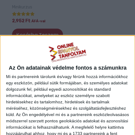
Minikurzus
Értékelés:
2,952
Ft
ÁFÁ-val
5.00
/ 5
Kosárba Teszem
Az Ön adatainak védelme fontos a számunkra
Mi és partnereink tárolunk és/vagy férünk hozzá információkhoz
egy eszközön, például sütik formájában, és személyes adatokat
dolgozunk fel, például egyedi azonosítókat és standard
információkat, amelyeket az eszköz személyre szabott
hirdetésekhez és tartalomhoz, hirdetések és tartalmak
méréséhez, közönségmérésekhez és szolgáltatásfejlesztéshez
küld.
Az Ön engedélyével mi és a partnereink eszközleolvasásos
módszerrel szerzett pontos geolokációs adatokat és azonosítási
információkat is felhasználhatunk. A megfelelő helyre kattintva
hozzájárulhat ahhoz, hogy mi és a 1733 partnereink a fent