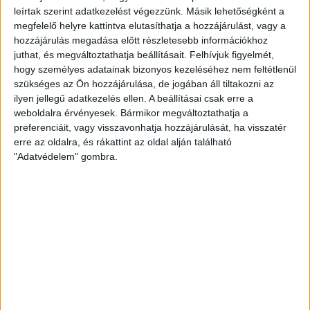
leírtak szerint adatkezelést végezzünk. Másik lehetőségként a
megfelelő helyre kattintva elutasíthatja a hozzájárulást, vagy a
hozzájárulás megadása előtt részletesebb információkhoz
juthat, és megváltoztathatja beállításait.
Felhívjuk figyelmét,
hogy személyes adatainak bizonyos kezeléséhez nem feltétlenül
szükséges az Ön hozzájárulása, de jogában áll tiltakozni az
ilyen jellegű adatkezelés ellen. A beállításai csak erre a
weboldalra érvényesek. Bármikor megváltoztathatja a
preferenciáit, vagy visszavonhatja hozzájárulását, ha visszatér
SPANYOL MINIKURZUS – LAKÁSKERESÉS
erre az oldalra, és rákattint az oldal alján található
SPANYOLORSZÁGBAN A GYAKORLATBAN
"Adatvédelem" gombra.
Minikurzus
Értékelés:
5,535
Ft
ÁFÁ-val
5.00
/ 5
Kosárba Teszem